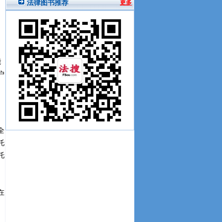
能
户
全
托
托
在