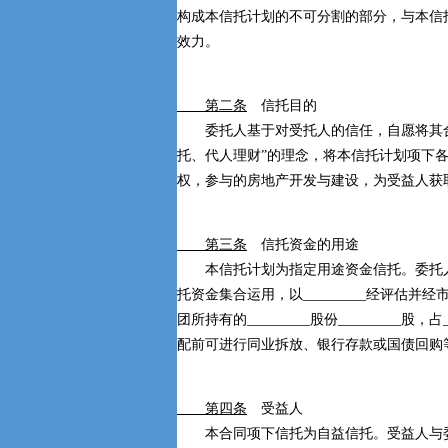
构成本信托计划的不可分割的部分，与本信
效力。
第二条
信托目的
委托人基于对受托人的信任，自愿将其合
托、代人理财”的理念，将本信托计划项下各委
权，参与的房地产开发与建设，为受益人获
第三条
信托资金的用途
本信托计划为指定用途资金信托。委托人
托资金集合运用，以_________经评估
团所持有的_________股份_________股
配前可进行同业拆放、银行存款或国债回购
第四条
受益人
本合同项下信托为自益信托。受益人与委