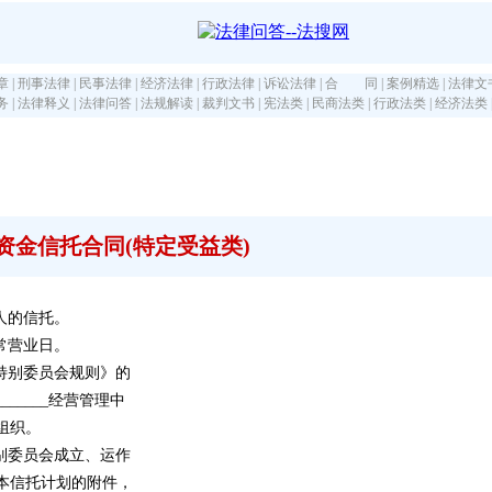
章
|
刑事法律
|
民事法律
|
经济法律
|
行政法律
|
诉讼法律
|
合 同
|
案例精选
|
法律文
务
|
法律释义
|
法律问答
|
法规解读
|
裁判文书
|
宪法类
|
民商法类
|
行政法类
|
经济法类
资金信托合同(特定受益类)
人的信托。
常营业日。
特别委员会规则》的
_____经营管理中
组织。
别委员会成立、运作
本信托计划的附件，