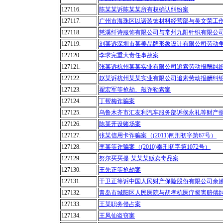
127116.
陈某某诉陈某某所有权确认纠纷案
127117.
广州市海珠区以诺装饰材料经营部与吴文荣工
127118.
慈溪纤诗服饰有限公司与常州九阳针织有限公
127119.
刘某诉深圳市某美品牌形象设计有限公司劳动
127120.
李求完重大责任事故案
127121.
张某诉杭州某某实业有限公司追索劳动报酬纠
127122.
赵某诉杭州某某实业有限公司追索劳动报酬纠纷案（
127123.
翟宏军等抢劫、敲诈勒索案
127124.
丁帮梅诈骗案
127125.
乌鲁木齐市汇友利汽车服务部诉侯永礼等财产
127126.
陈某开设赌场案
127127.
张某信用卡诈骗案（(2011)闸刑初字第67号）
127128.
李某等诈骗案（(2010)奉刑初字第1072号）
127129.
努尔买买提·某某某贩卖毒品案
127130.
王先正等抢劫案
127131.
干卫正等诉中国人民财产保险股份有限公司余
127132.
青岛市城阳区人民医院与胡孝杭医疗损害赔偿
127133.
王某职务侵占案
127134.
王凤仙盗窃案